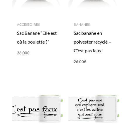
ACCESSOIRES
BANANES
Sac Banane “Elle est
Sac banane en
où la poulette ?”
polyester recyclé –
C'est pas faux
26,00
€
26,00
€
Plage
Plage
de
de
prix :
prix :
13,99€
13,99€
à
à
15,99€
15,99€