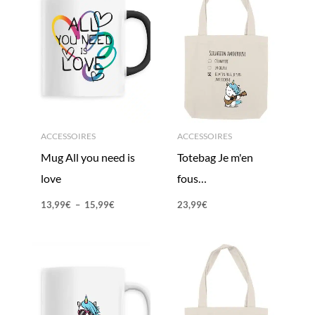
ACCESSOIRES
ACCESSOIRES
Mug All you need is
Totebag Je m'en
love
fous…
13,99
€
–
15,99
€
23,99
€
Plage
de
prix :
13,99€
à
15,99€