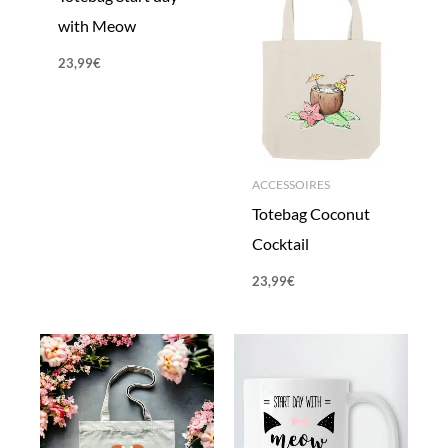
with Meow
23,99
€
ACCESSOIRES
Totebag Coconut
Cocktail
23,99
€
Plage
de
prix :
13,99€
à
15,99€