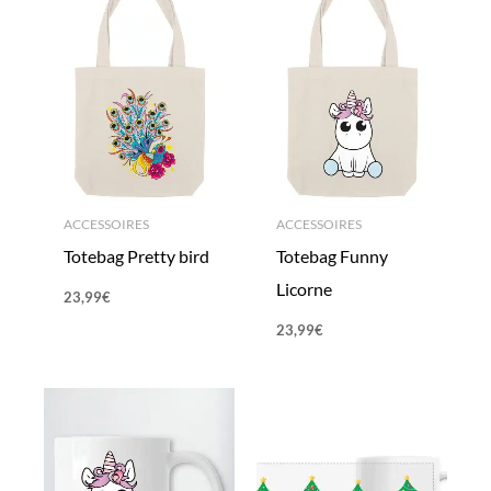
ACCESSOIRES
ACCESSOIRES
Totebag Pretty bird
Totebag Funny
Licorne
23,99
€
23,99
€
Plage
Plage
de
de
prix :
prix :
13,99€
13,99€
à
à
15,99€
15,99€