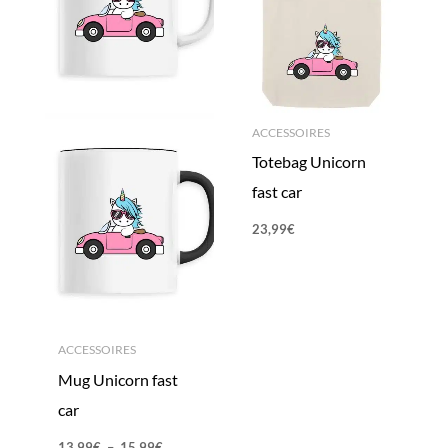
ACCESSOIRES
Totebag Unicorn
fast car
23,99
€
ACCESSOIRES
Mug Unicorn fast
car
13,99
€
–
15,99
€