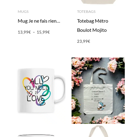
MUGS
TOTEBAGS
Mug Je ne fais rien…
Totebag Métro
Boulot Mojito
13,99
€
–
15,99
€
23,99
€
Plage
de
prix :
13,99€
à
15,99€