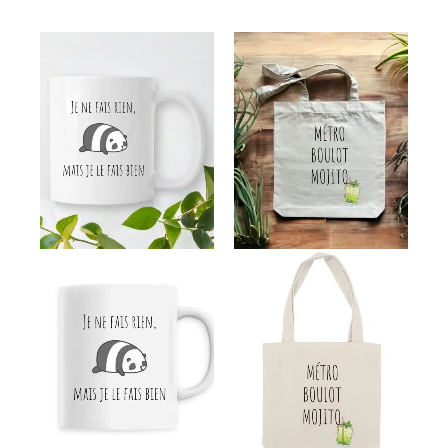
Plage
de
prix :
13,99€
à
15,99€