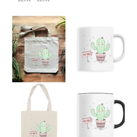
Plage
de
prix :
13,99€
à
15,99€