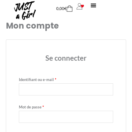
Aller
Obligatoire
Obligatoire
Cart
0,00
€
au
contenu
Mon compte
Se connecter
Identifiant ou e-mail
*
Mot de passe
*