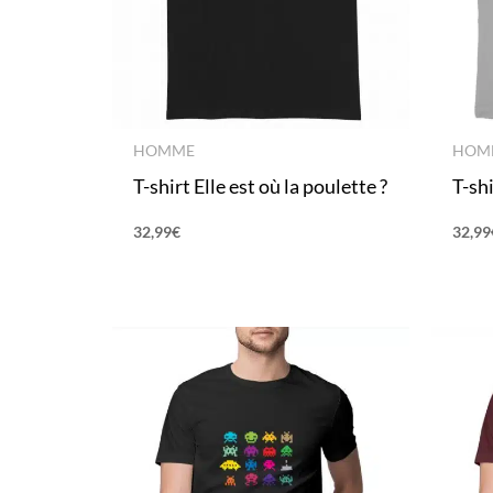
HOMME
HOM
T-shirt Elle est où la poulette ?
T-sh
32,99
€
32,99