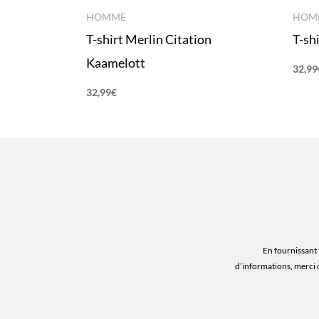
HOMME
HOM
T-shirt Merlin Citation
T-shi
Kaamelott
32,99
32,99
€
En fournissant 
d’informations, merci 