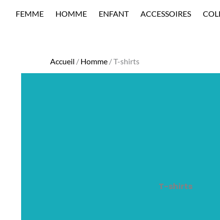
Aller
FEMME
HOMME
ENFANT
ACCESSOIRES
COL
au
contenu
Accueil
/
Homme
/ T-shirts
T-shirts