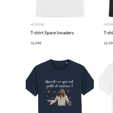
HOMME
HOM
T-shirt Space Invaders
T-sh
32,99
€
32,99