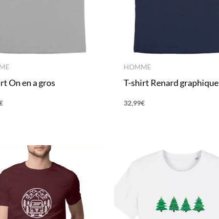
ME
HOMME
irt On en a gros
T-shirt Renard graphique
€
32,99
€