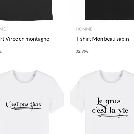
ME
HOMME
irt Virée en montagne
T-shirt Mon beau sapin
€
32,99
€