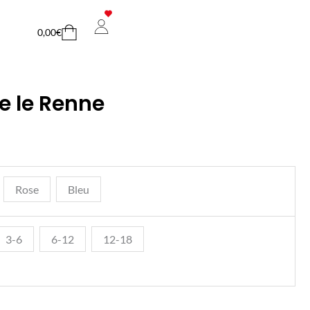
Cart
0,00
€
e le Renne
Rose
Bleu
3-6
6-12
12-18