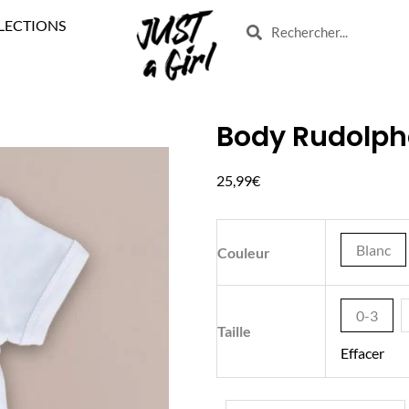
LECTIONS
Search
Search
Body Rudolph
quantité
de
25,99
€
Body
Rudolphe
le
Blanc
Couleur
Renne
0-3
Taille
Effacer