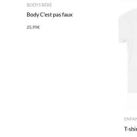
BODYS BÉBÉ
Body C’est pas faux
25,99
€
ENFA
T-shi