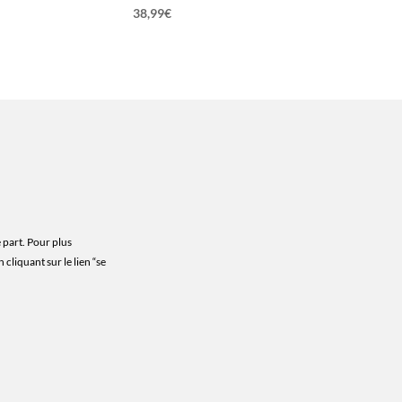
38,99
€
 part. Pour plus
cliquant sur le lien “se