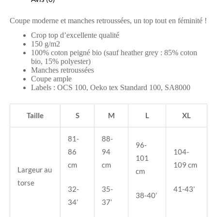
Coupe moderne et manches retroussées, un top tout en féminité !
Crop top d’excellente qualité
150 g/m2
100% coton peigné bio (sauf heather grey : 85% coton
bio, 15% polyester)
Manches retroussées
Coupe ample
Labels : OCS 100, Oeko tex Standard 100, SA8000
Taille
S
M
L
XL
81-
88-
96-
86
94
104-
101
cm
cm
109 cm
Largeur au
cm
torse
32-
35-
41-43’
38-40’
34’
37’