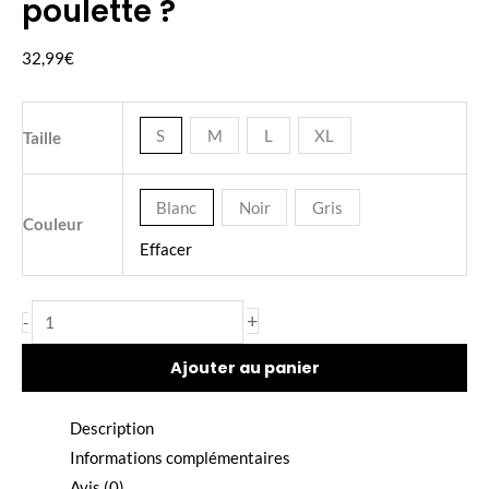
poulette ?
de
Crop
32,99
€
Top
Elle
est
S
M
L
XL
Taille
où
la
Blanc
Noir
Gris
poulette
Couleur
?
Effacer
+
-
Ajouter au panier
Description
Informations complémentaires
Avis (0)