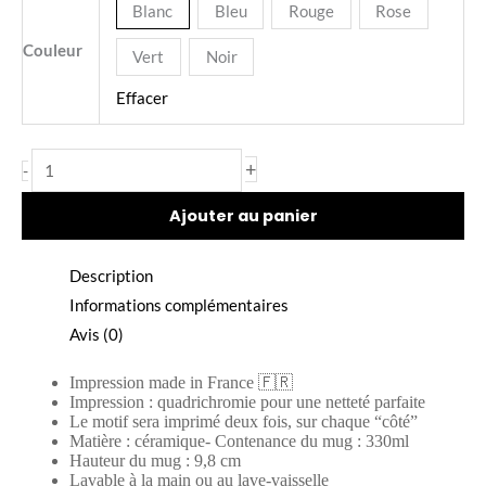
Blanc
Bleu
Rouge
Rose
Couleur
Vert
Noir
Effacer
+
-
Ajouter au panier
Description
Informations complémentaires
Avis (0)
Impression made in France
🇫🇷
Impression : quadrichromie pour une netteté parfaite
Le motif sera imprimé deux fois, sur chaque “côté”
Matière : céramique- Contenance du mug : 330ml
Hauteur du mug : 9,8 cm
Lavable à la main ou au lave-vaisselle