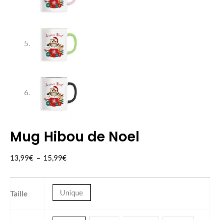
Mug Hibou de Noel
quantité
Plage
de
de
13,99
€
–
15,99
€
Mug
prix :
Hibou
13,99€
de
à
Unique
Taille
Noel
15,99€