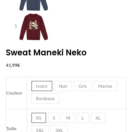
Sweat Maneki Neko
quantité
de
41,99
€
Sweat
Maneki
Neko
Ivoire
Noir
Gris
Marine
Couleur
Bordeaux
XS
S
M
L
XL
Taille
2XL
3XL