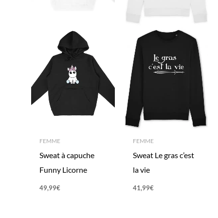
FEMME
FEMME
Sweat à capuche
Sweat Le gras c’est
Funny Licorne
la vie
49,99
€
41,99
€