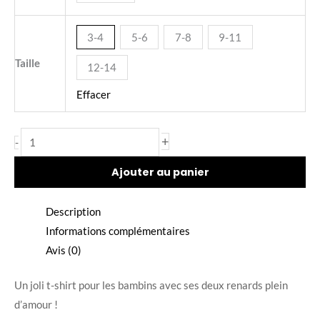
3-4
5-6
7-8
9-11
Taille
12-14
Effacer
+
-
Ajouter au panier
Description
Informations complémentaires
Avis (0)
Un joli t-shirt pour les bambins avec ses deux renards plein
d’amour !