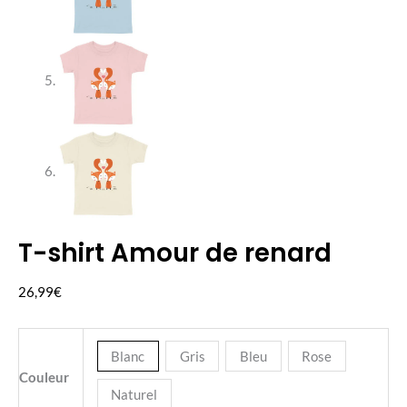
T-shirt Amour de renard
quantité
de
26,99
€
T-
shirt
Amour
Blanc
Gris
Bleu
Rose
de
Couleur
Naturel
renard