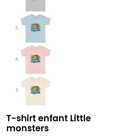
T-shirt enfant Little
quantité
monsters
de
T-