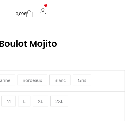
Cart
0,00
€
Boulot Mojito
arine
Bordeaux
Blanc
Gris
M
L
XL
2XL