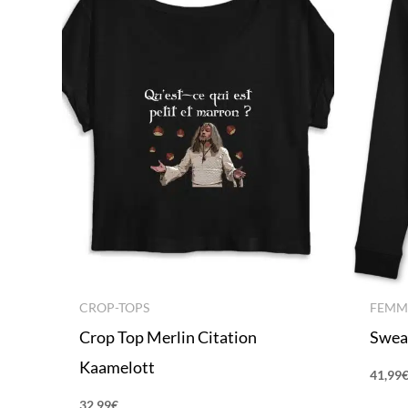
CROP-TOPS
FEMM
Crop Top Merlin Citation
Swea
Kaamelott
41,99
32,99
€