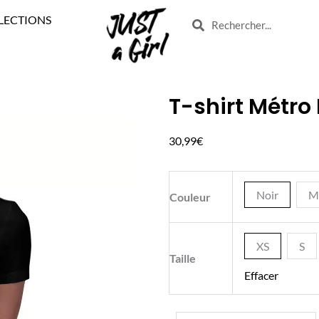
LECTIONS
Search
Search
T-shirt Métro 
quantité
de
30,99
€
T-
shirt
Métro
Noir
M
Couleur
Boulot
Mojito
XS
S
Taille
Effacer