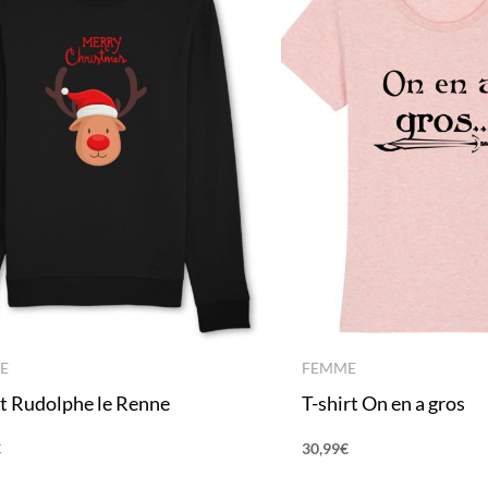
E
FEMME
t Rudolphe le Renne
T-shirt On en a gros
€
30,99
€