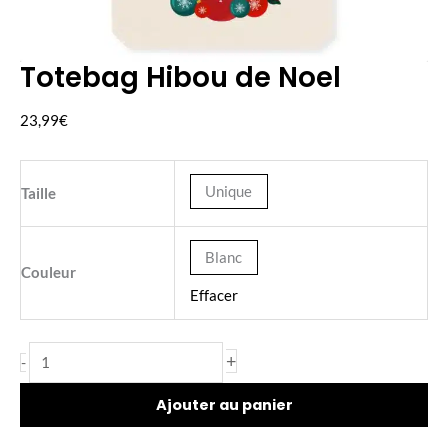
Totebag Hibou de Noel
quantité
de
23,99
€
Totebag
Hibou
de
Unique
Taille
Noel
Blanc
Couleur
Effacer
+
-
Ajouter au panier